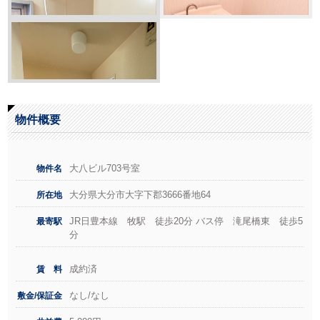
物件概要
大八ビル703号室
物件名
大分県大分市大字下郡3666番地64
所在地
JR日豊本線 牧駅 徒歩20分 バス停 滝尾橋東 徒歩5
最寄駅
分
成約済
賃 料
なし/なし
敷金/保証金