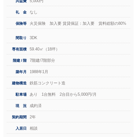
5,000円
共益費
なし
礼 金
火災保険 加入要 賃貸保証：加入要 賃料総額の80%
保険等
3DK
間取り
59.40㎡（18坪）
専有面積
7階建/7階部分
階建 / 階
1988年1月
築年月
鉄筋コンクリート造
建物構造
あり 1台無料 2台目から5,000円/月
駐車場
成約済
現 況
2年
契約期間
相談
入居日