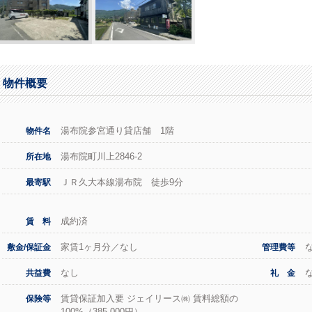
物件概要
湯布院参宮通り貸店舗 1階
物件名
湯布院町川上2846-2
所在地
ＪＲ久大本線湯布院 徒歩9分
最寄駅
成約済
賃 料
家賃1ヶ月分／なし
敷金/保証金
管理費等
なし
共益費
礼 金
賃貸保証加入要 ジェイリース㈱ 賃料総額の
保険等
100%（385,000円）