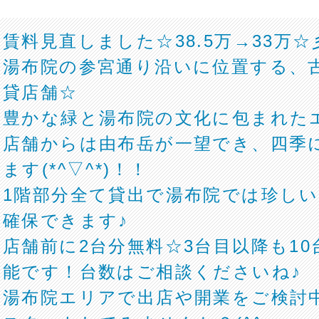
賃料見直しました☆38.5万→33万☆
湯布院の参宮通り沿いに位置する、
貸店舗☆
豊かな緑と湯布院の文化に包まれた
店舗からは由布岳が一望でき、四季
ます(*^▽^*)！！
1階部分全て貸出で湯布院では珍し
確保できます♪
店舗前に2台分無料☆3台目以降も1
能です！台数はご相談くださいね♪
湯布院エリアで出店や開業をご検討