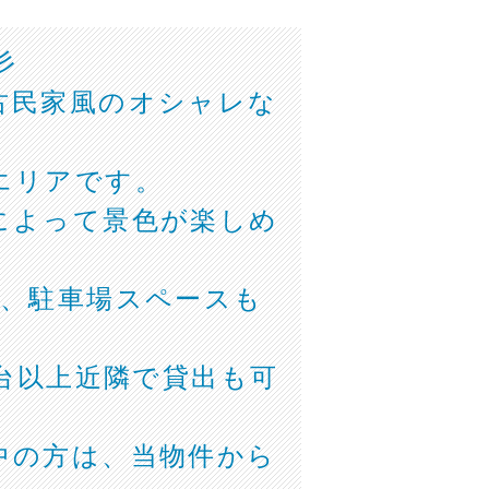
彡
古民家風のオシャレな
エリアです。
によって景色が楽しめ
い、駐車場スペースも
0台以上近隣で貸出も可
中の方は、当物件から