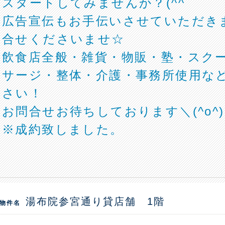
スタートしてみませんか？(^^ゞ
広告宣伝もお手伝いさせていただき
合せくださいませ☆
飲食店全般・雑貨・物販・塾・スク
サージ・整体・介護・事務所使用な
さい！
お問合せお待ちしております＼(^o^
※成約致しました。
湯布院参宮通り貸店舗 1階
物件名