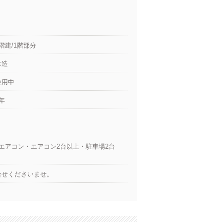
2階建/1階部分
木造
使用中
2年
エアコン・エアコン2台以上・駐車場2台
合せくださいませ。