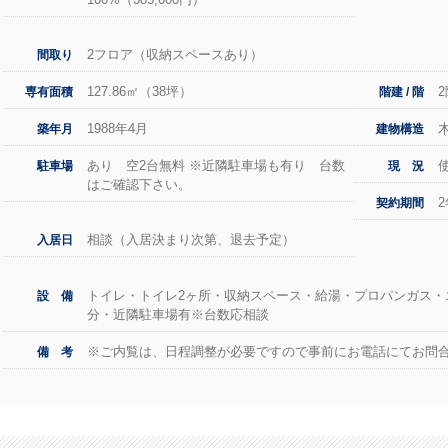
2フロア（収納スペースあり）
間取り
127.86㎡（38坪）
専有面積
階建 / 階
1988年4月
築年月
建物構造
あり 空2台無料 ※近隣駐車場も有り 台数
駐車場
現 況
はご確認下さい。
契約期間
相談（入居決まり次第、退去予定）
入居日
トイレ・トイレ2ヶ所・収納スペース・給湯・プロパンガス・
設 備
分・近隣駐車場有※台数応相談
※ご内覧は、日程調整が必要ですので事前にお電話にてお問
備 考