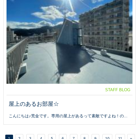
STAFF BLOG
屋上のあるお部屋☆
こんにちは♪荒金です。専用の屋上があるって素敵ですよね！の...
1
2
3
4
5
6
7
8
9
10
11
»